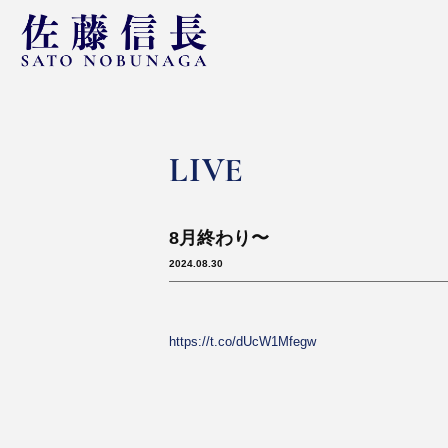
LIVE
8月終わり〜
2024.08.30
https://t.co/dUcW1Mfegw