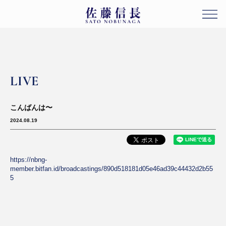
LIVE
こんばんは〜
2024.08.19
https://nbng-
member.bitfan.id/broadcastings/890d518181d05e46ad39c44432d2b55
5