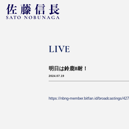
LIVE
明日は鈴鹿8耐！
2024.07.19
https://nbng-member.bitfan.id/broadcastings/