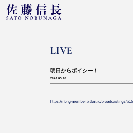
LIVE
明日からボイシー！
2024.05.10
https://nbng-member.bitfan.id/broadcastings/