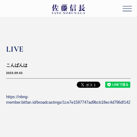
LIVE
こんばんは
2023.09.03
https://nbng-
member.bitfan.id/broadcastings/1ce7e1597747ad9bcb18ec4d796df142